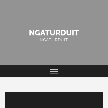
Skip
to
content
NGATURDUIT
NGATURDUIT