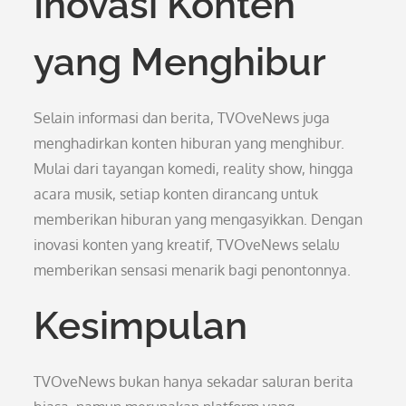
Inovasi Konten
yang Menghibur
Selain informasi dan berita, TVOveNews juga
menghadirkan konten hiburan yang menghibur.
Mulai dari tayangan komedi, reality show, hingga
acara musik, setiap konten dirancang untuk
memberikan hiburan yang mengasyikkan. Dengan
inovasi konten yang kreatif, TVOveNews selalu
memberikan sensasi menarik bagi penontonnya.
Kesimpulan
TVOveNews bukan hanya sekadar saluran berita