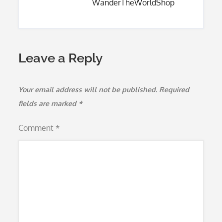
WanderTheWorldShop
Leave a Reply
Your email address will not be published.
Required
fields are marked
*
Comment
*