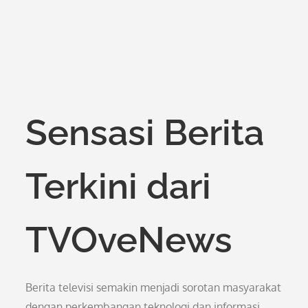
Sensasi Berita
Terkini dari
TVOveNews
Berita televisi semakin menjadi sorotan masyarakat
dengan perkembangan teknologi dan informasi