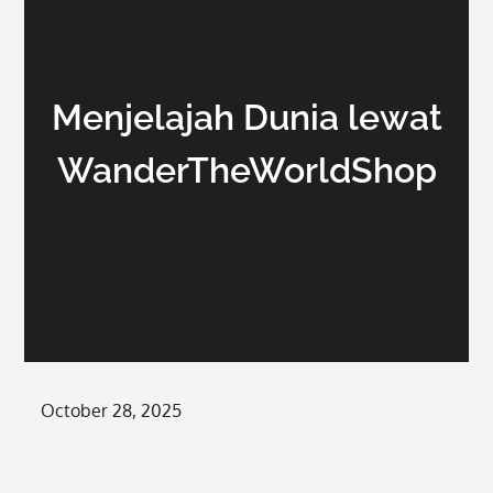
Menjelajah Dunia lewat
WanderTheWorldShop
Posted
October 28, 2025
on