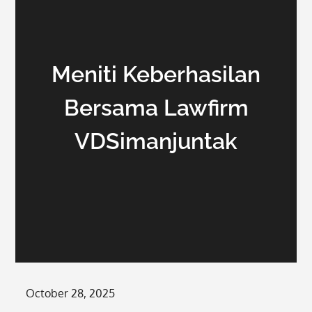
Meniti Keberhasilan
Bersama Lawfirm
VDSimanjuntak
Posted
October 28, 2025