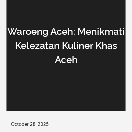
Waroeng Aceh: Menikmati
Kelezatan Kuliner Khas
Aceh
Posted
October 28, 2025