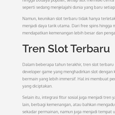
hingga budaya populer, setiap slot memiliki cer
seperti sedang menjelajahi dunia yang baru setiap
Namun, keunikan slot terbaru tidak hanya terletak 
menjadi daya tarik utama. Dari free spins hingga
mendapatkan kemenangan lebih besar dan pengal
Tren Slot Terbaru
Dalam beberapa tahun terakhir, tren slot terba
developer game yang menghadirkan slot dengan k
bermain yang lebih immersif. Hal ini membuat p
yang diciptakan.
Selain itu, integrasi fitur sosial juga menjadi tr
lain, berbagi kemenangan, atau bahkan mengadu s
sekadar permainan, namun juga menjadi tempat u