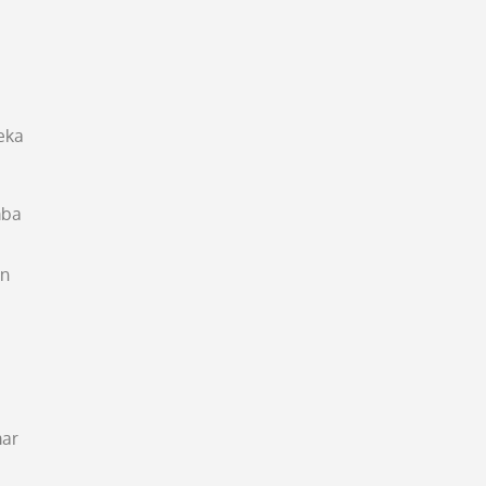
eka
mba
an
mar