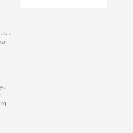
a akan
nan
ya,
n
ang