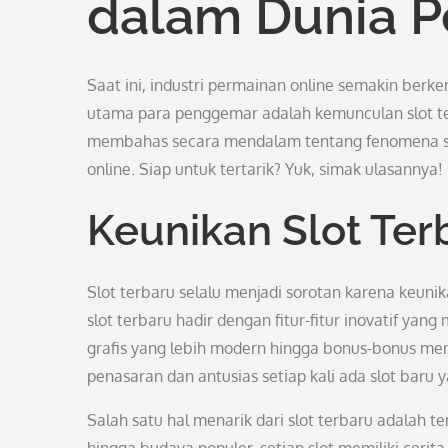
dalam Dunia P
Saat ini, industri permainan online semakin ber
utama para penggemar adalah kemunculan slot terba
membahas secara mendalam tentang fenomena slo
online. Siap untuk tertarik? Yuk, simak ulasannya!
Keunikan Slot Ter
Slot terbaru selalu menjadi sorotan karena keun
slot terbaru hadir dengan fitur-fitur inovatif y
grafis yang lebih modern hingga bonus-bonus men
penasaran dan antusias setiap kali ada slot baru ya
Salah satu hal menarik dari slot terbaru adalah t