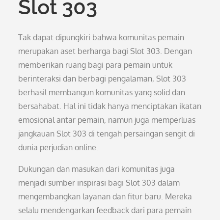
Slot 303
Tak dapat dipungkiri bahwa komunitas pemain
merupakan aset berharga bagi Slot 303. Dengan
memberikan ruang bagi para pemain untuk
berinteraksi dan berbagi pengalaman, Slot 303
berhasil membangun komunitas yang solid dan
bersahabat. Hal ini tidak hanya menciptakan ikatan
emosional antar pemain, namun juga memperluas
jangkauan Slot 303 di tengah persaingan sengit di
dunia perjudian online.
Dukungan dan masukan dari komunitas juga
menjadi sumber inspirasi bagi Slot 303 dalam
mengembangkan layanan dan fitur baru. Mereka
selalu mendengarkan feedback dari para pemain