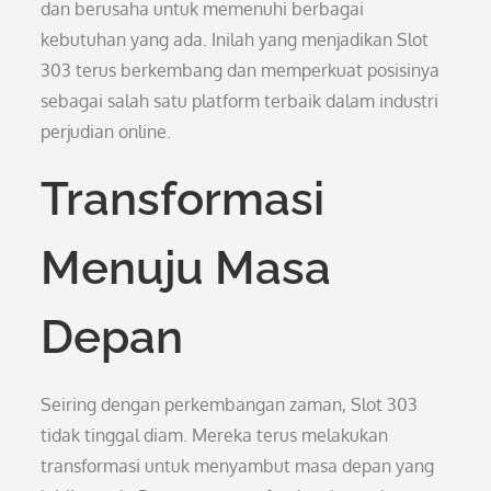
dan berusaha untuk memenuhi berbagai
kebutuhan yang ada. Inilah yang menjadikan Slot
303 terus berkembang dan memperkuat posisinya
sebagai salah satu platform terbaik dalam industri
perjudian online.
Transformasi
Menuju Masa
Depan
Seiring dengan perkembangan zaman, Slot 303
tidak tinggal diam. Mereka terus melakukan
transformasi untuk menyambut masa depan yang