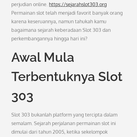
perjudian online.
https://sejarahslot303.org
Permainan slot telah menjadi favorit banyak orang
karena keseruannya, namun tahukah kamu
bagaimana sejarah keberadaan Slot 303 dan
perkembangannya hingga hari ini?
Awal Mula
Terbentuknya Slot
303
Slot 303 bukanlah platform yang tercipta dalam
semalam. Sejarah perjalanan permainan slot ini
dimulai dari tahun 2005, ketika sekelompok