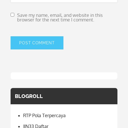
Save my name, email, and website in this
browser for the next time I comment.
BLOGROLL
RTP Pola Terpercaya
JIN33 Daftar