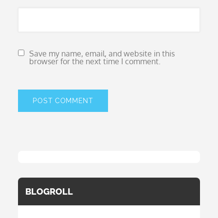
Save my name, email, and website in this
browser for the next time I comment.
BLOGROLL