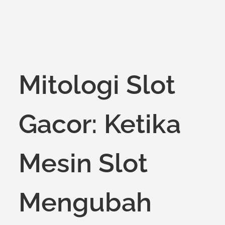
on
Mitologi Slot
Gacor: Ketika
Mesin Slot
Mengubah