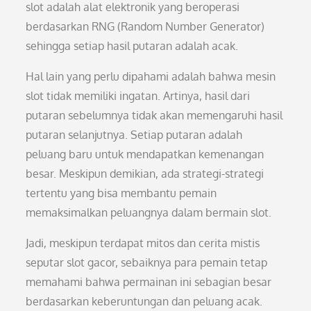
slot adalah alat elektronik yang beroperasi
berdasarkan RNG (Random Number Generator)
sehingga setiap hasil putaran adalah acak.
Hal lain yang perlu dipahami adalah bahwa mesin
slot tidak memiliki ingatan. Artinya, hasil dari
putaran sebelumnya tidak akan memengaruhi hasil
putaran selanjutnya. Setiap putaran adalah
peluang baru untuk mendapatkan kemenangan
besar. Meskipun demikian, ada strategi-strategi
tertentu yang bisa membantu pemain
memaksimalkan peluangnya dalam bermain slot.
Jadi, meskipun terdapat mitos dan cerita mistis
seputar slot gacor, sebaiknya para pemain tetap
memahami bahwa permainan ini sebagian besar
berdasarkan keberuntungan dan peluang acak.