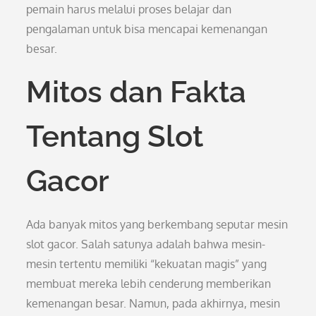
pemain harus melalui proses belajar dan
pengalaman untuk bisa mencapai kemenangan
besar.
Mitos dan Fakta
Tentang Slot
Gacor
Ada banyak mitos yang berkembang seputar mesin
slot gacor. Salah satunya adalah bahwa mesin-
mesin tertentu memiliki “kekuatan magis” yang
membuat mereka lebih cenderung memberikan
kemenangan besar. Namun, pada akhirnya, mesin