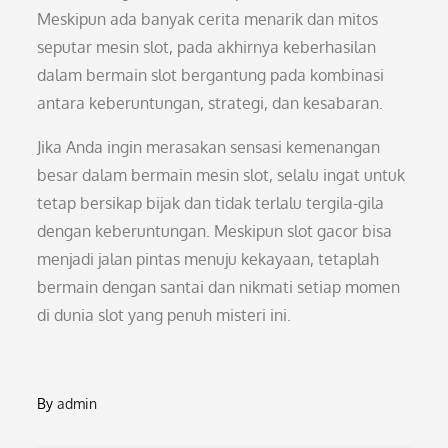
Meskipun ada banyak cerita menarik dan mitos
seputar mesin slot, pada akhirnya keberhasilan
dalam bermain slot bergantung pada kombinasi
antara keberuntungan, strategi, dan kesabaran.
Jika Anda ingin merasakan sensasi kemenangan
besar dalam bermain mesin slot, selalu ingat untuk
tetap bersikap bijak dan tidak terlalu tergila-gila
dengan keberuntungan. Meskipun slot gacor bisa
menjadi jalan pintas menuju kekayaan, tetaplah
bermain dengan santai dan nikmati setiap momen
di dunia slot yang penuh misteri ini.
By
admin