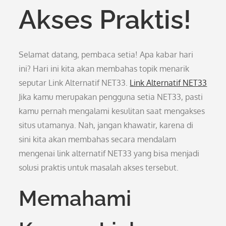
Akses Praktis!
Selamat datang, pembaca setia! Apa kabar hari
ini? Hari ini kita akan membahas topik menarik
seputar Link Alternatif NET33.
Link Alternatif NET33
Jika kamu merupakan pengguna setia NET33, pasti
kamu pernah mengalami kesulitan saat mengakses
situs utamanya. Nah, jangan khawatir, karena di
sini kita akan membahas secara mendalam
mengenai link alternatif NET33 yang bisa menjadi
solusi praktis untuk masalah akses tersebut.
Memahami