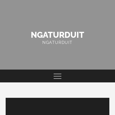
Skip
to
content
NGATURDUIT
NGATURDUIT