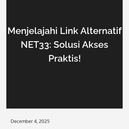
Menjelajahi Link Alternatif
NET33: Solusi Akses
Praktis!
Posted
December 4, 2025