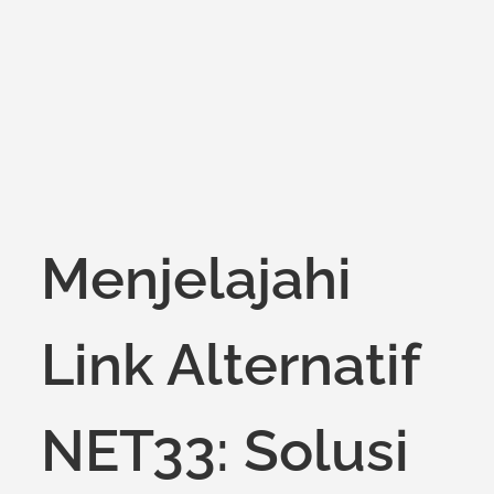
on
Menjelajahi
Link Alternatif
NET33: Solusi