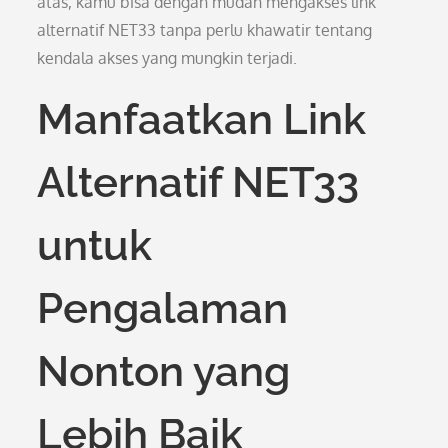
atas, kamu bisa dengan mudah mengakses link
alternatif NET33 tanpa perlu khawatir tentang
kendala akses yang mungkin terjadi.
Manfaatkan Link
Alternatif NET33
untuk
Pengalaman
Nonton yang
Lebih Baik