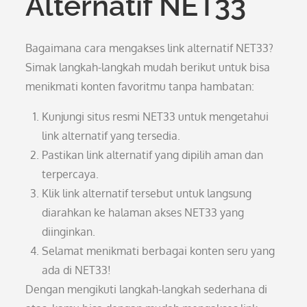
Alternatif NET33
Bagaimana cara mengakses link alternatif NET33?
Simak langkah-langkah mudah berikut untuk bisa
menikmati konten favoritmu tanpa hambatan:
Kunjungi situs resmi NET33 untuk mengetahui
link alternatif yang tersedia.
Pastikan link alternatif yang dipilih aman dan
terpercaya.
Klik link alternatif tersebut untuk langsung
diarahkan ke halaman akses NET33 yang
diinginkan.
Selamat menikmati berbagai konten seru yang
ada di NET33!
Dengan mengikuti langkah-langkah sederhana di