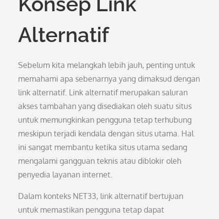
Konsep Link
Alternatif
Sebelum kita melangkah lebih jauh, penting untuk
memahami apa sebenarnya yang dimaksud dengan
link alternatif. Link alternatif merupakan saluran
akses tambahan yang disediakan oleh suatu situs
untuk memungkinkan pengguna tetap terhubung
meskipun terjadi kendala dengan situs utama. Hal
ini sangat membantu ketika situs utama sedang
mengalami gangguan teknis atau diblokir oleh
penyedia layanan internet.
Dalam konteks NET33, link alternatif bertujuan
untuk memastikan pengguna tetap dapat