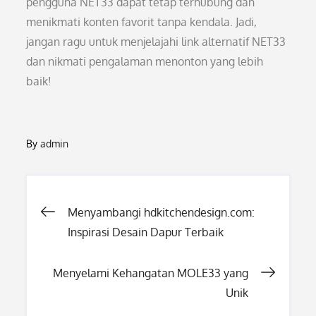
pengguna NET33 dapat tetap terhubung dan
menikmati konten favorit tanpa kendala. Jadi,
jangan ragu untuk menjelajahi link alternatif NET33
dan nikmati pengalaman menonton yang lebih
baik!
By
admin
Post
Menyambangi hdkitchendesign.com:
Inspirasi Desain Dapur Terbaik
navigation
Menyelami Kehangatan MOLE33 yang
Unik