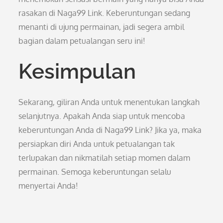
rasakan di Naga99 Link. Keberuntungan sedang
menanti di ujung permainan, jadi segera ambil
bagian dalam petualangan seru ini!
Kesimpulan
Sekarang, giliran Anda untuk menentukan langkah
selanjutnya. Apakah Anda siap untuk mencoba
keberuntungan Anda di Naga99 Link? Jika ya, maka
persiapkan diri Anda untuk petualangan tak
terlupakan dan nikmatilah setiap momen dalam
permainan. Semoga keberuntungan selalu
menyertai Anda!