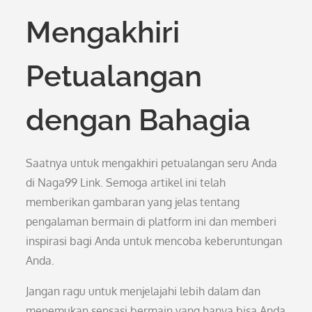
Mengakhiri
Petualangan
dengan Bahagia
Saatnya untuk mengakhiri petualangan seru Anda
di Naga99 Link. Semoga artikel ini telah
memberikan gambaran yang jelas tentang
pengalaman bermain di platform ini dan memberi
inspirasi bagi Anda untuk mencoba keberuntungan
Anda.
Jangan ragu untuk menjelajahi lebih dalam dan
menemukan sensasi bermain yang hanya bisa Anda