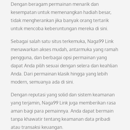
Dengan beragam permainan menarik dan
kesempatan untuk memenangkan hadiah besar,
tidak mengherankan jika banyak orang tertarik
untuk mencoba keberuntungan mereka di sini.
Sebagai salah satu situs terkemuka, Naga99 Link
menawarkan akses mudah, antarmuka yang ramah
pengguna, dan berbagai opsi permainan yang
dapat Anda pilih sesuai dengan selera dan keahlian
Anda. Dari permainan klasik hingga yang lebih
modern, semuanya ada di sini.
Dengan reputasi yang solid dan sistem keamanan
yang terjamin, Naga99 Link juga memberikan rasa
aman bagi para pemainnya. Anda dapat bermain
tanpa khawatir tentang keamanan data pribadi
atau transaksi keuangan.