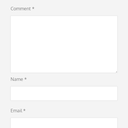
Comment
*
Name
*
Email
*