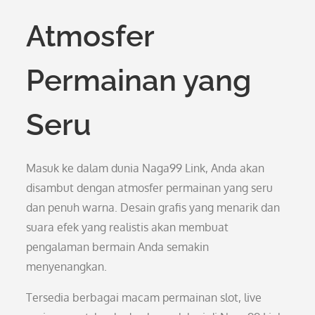
Atmosfer
Permainan yang
Seru
Masuk ke dalam dunia Naga99 Link, Anda akan
disambut dengan atmosfer permainan yang seru
dan penuh warna. Desain grafis yang menarik dan
suara efek yang realistis akan membuat
pengalaman bermain Anda semakin
menyenangkan.
Tersedia berbagai macam permainan slot, live