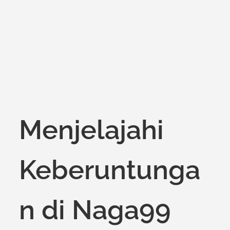
on
Menjelajahi
Keberuntunga
n di Naga99