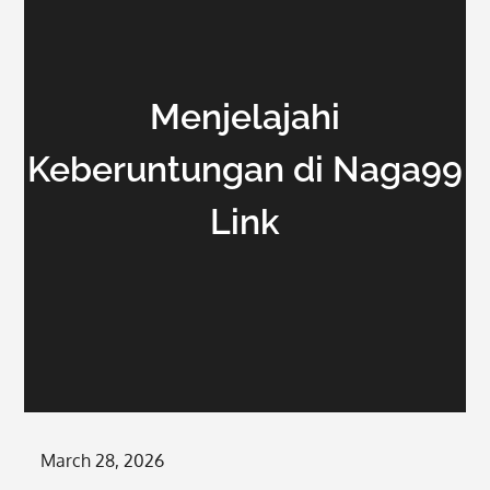
Menjelajahi
Keberuntungan di Naga99
Link
Posted
March 28, 2026