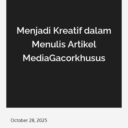
Menjadi Kreatif dalam
Menulis Artikel
MediaGacorkhusus
Posted
October 28, 2025