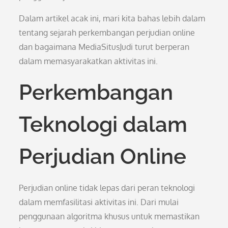
Dalam artikel acak ini, mari kita bahas lebih dalam
tentang sejarah perkembangan perjudian online
dan bagaimana MediaSitusJudi turut berperan
dalam memasyarakatkan aktivitas ini.
Perkembangan
Teknologi dalam
Perjudian Online
Perjudian online tidak lepas dari peran teknologi
dalam memfasilitasi aktivitas ini. Dari mulai
penggunaan algoritma khusus untuk memastikan