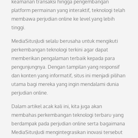
keamanan transaksi hingga pengembangan
platform permainan yang interaktif, teknologi telah
membawa perjudian online ke level yang lebih
tinggi.
MediaSitusJudi selalu berusaha untuk mengikuti
perkembangan teknologi terkini agar dapat
memberikan pengalaman terbaik kepada para
pengunjungnya. Dengan tampilan yang responsif
dan konten yang informatif, situs ini menjadi pilihan
utama bagi mereka yang ingin mendalami dunia
perjudian online.
Dalam artikel acak kali ini, kita juga akan
membahas perkembangan teknologi terbaru yang
berdampak pada perjudian online serta bagaimana
MediaSitusJudi mengintegrasikan inovasi tersebut