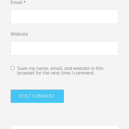
Email
*
Website
Save my name, email, and website in this
browser for the next time I comment.