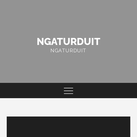
Skip
to
content
NGATURDUIT
NGATURDUIT