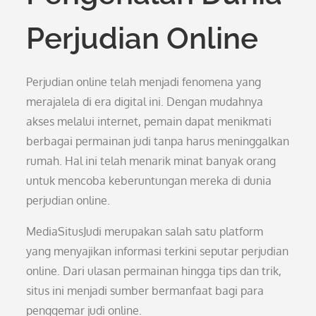
Perjudian Online
Perjudian online telah menjadi fenomena yang
merajalela di era digital ini. Dengan mudahnya
akses melalui internet, pemain dapat menikmati
berbagai permainan judi tanpa harus meninggalkan
rumah. Hal ini telah menarik minat banyak orang
untuk mencoba keberuntungan mereka di dunia
perjudian online.
MediaSitusJudi merupakan salah satu platform
yang menyajikan informasi terkini seputar perjudian
online. Dari ulasan permainan hingga tips dan trik,
situs ini menjadi sumber bermanfaat bagi para
penggemar judi online.