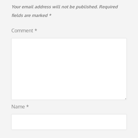
Your email address will not be published.
Required
fields are marked
*
Comment
*
Name
*