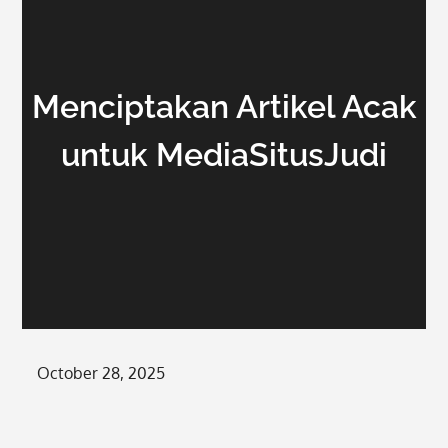
Menciptakan Artikel Acak
untuk MediaSitusJudi
Posted
October 28, 2025
on