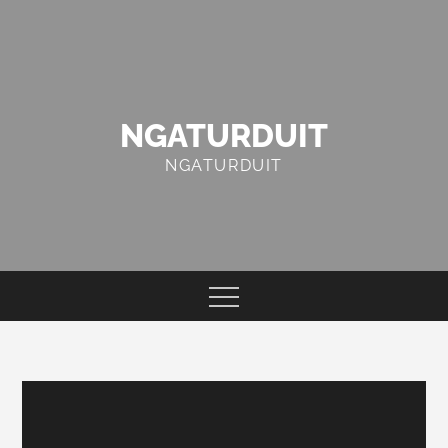
Skip
to
content
NGATURDUIT
NGATURDUIT