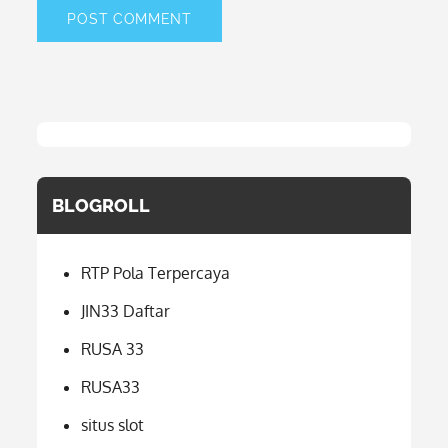
BLOGROLL
RTP Pola Terpercaya
JIN33 Daftar
RUSA 33
RUSA33
situs slot