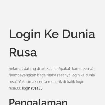
Login Ke Dunia
Rusa
Selamat datang di artikel ini! Apakah kamu pernah
membayangkan bagaimana rasanya login ke dunia
rusa? Yuk, simak cerita menarik di balik login
rusa33.
login rusa33
Pengalaman