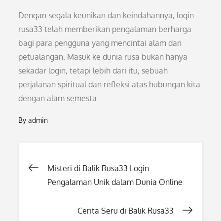
Dengan segala keunikan dan keindahannya, login
rusa33 telah memberikan pengalaman berharga
bagi para pengguna yang mencintai alam dan
petualangan. Masuk ke dunia rusa bukan hanya
sekadar login, tetapi lebih dari itu, sebuah
perjalanan spiritual dan refleksi atas hubungan kita
dengan alam semesta.
By
admin
Post
Misteri di Balik Rusa33 Login:
Pengalaman Unik dalam Dunia Online
navigation
Cerita Seru di Balik Rusa33