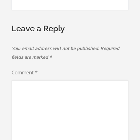
Leave a Reply
Your email address will not be published.
Required
fields are marked
*
Comment
*