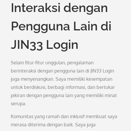
Interaksi dengan
Pengguna Lain di
JIN33 Login
Selain fitur-fitur unggulan, pengalaman
berinteraksi dengan pengguna lain di JIN33 Login
juga menyenangkan. Saya memiliki kesempatan
untuk berdiskusi, berbagi informasi, dan bertukar
pikiran dengan pengguna lain yang memiliki minat
serupa.
Komunitas yang ramah dan inklusif membuat saya
merasa diterima dengan baik. Saya juga