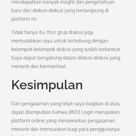
mendapatkan banyak insight dan pengetahuan
baru dari diskusi-diskusi yang berlangsung di
platform ini.
Tidak hanya itu, fitur grup diskusi juga
memudahkan saya untuk terhubung dengan
kelompok-kelompok diskusi yang sudah terbentuk.
Saya dapat bergabung dalam diskusi-diskusi yang
menarik dan bermanfaat.
Kesimpulan
Dari pengalaman yang telah saya bagikan di atas,
dapat disimpulkan bahwa JIN33 Login merupakan
platform online yang menawarkan pengalaman
menarik dan memuaskan bagi para penggunanya.