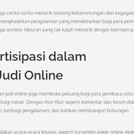
gga cerita-cerita menarik tentang keberuntungan dan kegagal
mpu menghadirkan pengalaman yang mendebarkan bagi para pe
agai sumber hiburan yang tak kalah menarik dengan bermain jud
tisipasi dalam
udi Online
ran judi online juga membuka peluang bagi para pembaca untu
bagi minat. Dengan fitur-fitur seperti komentar dan forum disk
lain, berbagi pengalaman, dan bahkan membangun hubungan
dakan acara-acara khusus, seperti turnamen poker online eksk