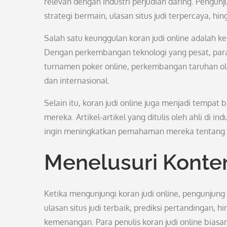
relevan dengan industri perjudian daring. Pengunj
strategi bermain, ulasan situs judi terpercaya, hi
Salah satu keunggulan koran judi online adalah 
Dengan perkembangan teknologi yang pesat, para
turnamen poker online, perkembangan taruhan ola
dan internasional.
Selain itu, koran judi online juga menjadi tempat
mereka. Artikel-artikel yang ditulis oleh ahli d
ingin meningkatkan pemahaman mereka tentang du
Menelusuri Konte
Ketika mengunjungi koran judi online, pengunjun
ulasan situs judi terbaik, prediksi pertandingan,
kemenangan. Para penulis koran judi online bias