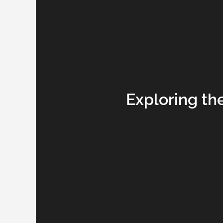
Exploring th