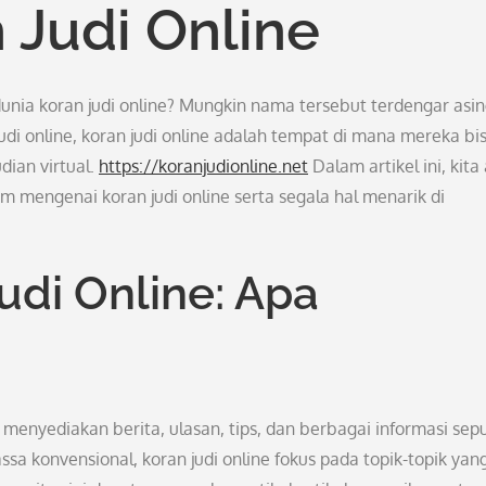
 Judi Online
ia koran judi online? Mungkin nama tersebut terdengar asi
di online, koran judi online adalah tempat di mana mereka bi
dian virtual.
https://koranjudionline.net
Dalam artikel ini, kita
mengenai koran judi online serta segala hal menarik di
di Online: Apa
 menyediakan berita, ulasan, tips, dan berbagai informasi sep
sa konvensional, koran judi online fokus pada topik-topik yan