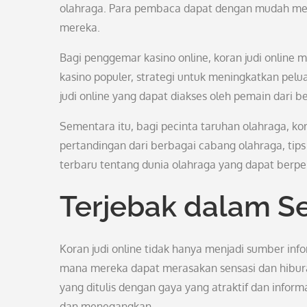
olahraga. Para pembaca dapat dengan mudah me
mereka.
Bagi penggemar kasino online, koran judi online
kasino populer, strategi untuk meningkatkan pel
judi online yang dapat diakses oleh pemain dari b
Sementara itu, bagi pecinta taruhan olahraga, koran
pertandingan dari berbagai cabang olahraga, tip
terbaru tentang dunia olahraga yang dapat berpe
Terjebak dalam S
Koran judi online tidak hanya menjadi sumber in
mana mereka dapat merasakan sensasi dan hiburan 
yang ditulis dengan gaya yang atraktif dan inf
dan menegangkan.