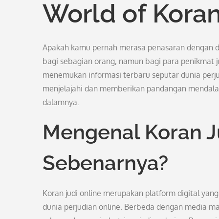
World of Koran
Apakah kamu pernah merasa penasaran dengan dun
bagi sebagian orang, namun bagi para penikmat ju
menemukan informasi terbaru seputar dunia perju
menjelajahi dan memberikan pandangan mendalam 
dalamnya.
Mengenal Koran Ju
Sebenarnya?
Koran judi online merupakan platform digital yang
dunia perjudian online. Berbeda dengan media mas