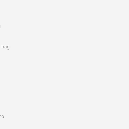
g
i bagi
no