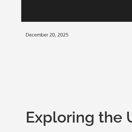
Posted
December 20, 2025
on
Exploring the