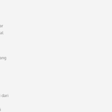
ar
al
yang
 dari
i