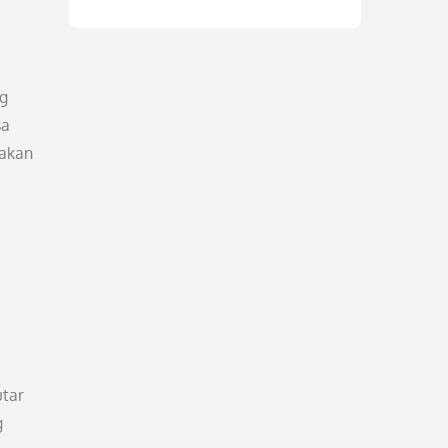
ng
sa
 akan
utar
g