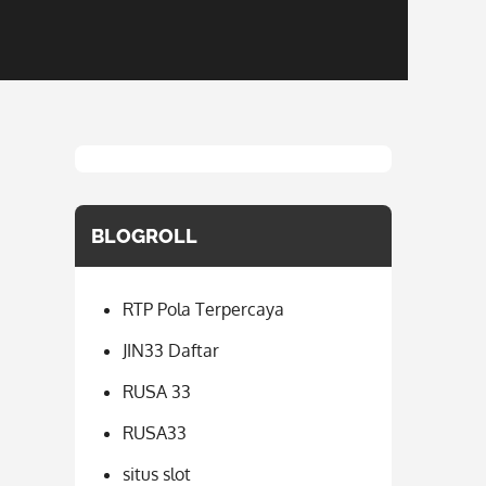
BLOGROLL
RTP Pola Terpercaya
JIN33 Daftar
RUSA 33
RUSA33
situs slot