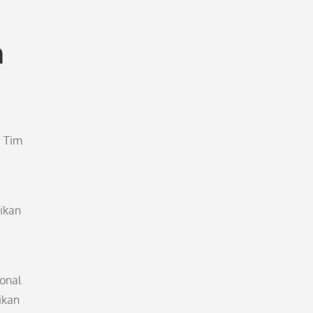
n
. Tim
ikan
onal
ikan