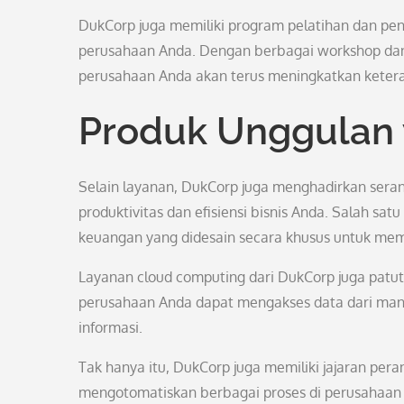
DukCorp juga memiliki program pelatihan dan p
perusahaan Anda. Dengan berbagai workshop dan 
perusahaan Anda akan terus meningkatkan keter
Produk Unggulan 
Selain layanan, DukCorp juga menghadirkan sera
produktivitas dan efisiensi bisnis Anda. Salah s
keuangan yang didesain secara khusus untuk m
Layanan cloud computing dari DukCorp juga patut
perusahaan Anda dapat mengakses data dari mana
informasi.
Tak hanya itu, DukCorp juga memiliki jajaran per
mengotomatiskan berbagai proses di perusahaan 