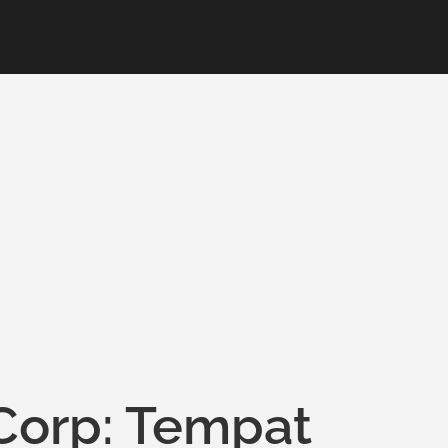
Corp: Tempat