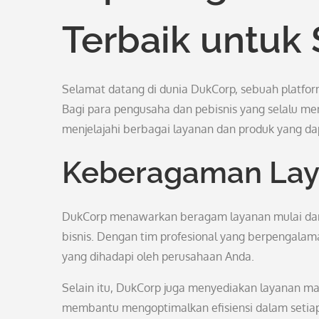
Terbaik untuk 
Selamat datang di dunia DukCorp, sebuah platform
Bagi para pengusaha dan pebisnis yang selalu me
menjelajahi berbagai layanan dan produk yang
Keberagaman Lay
DukCorp menawarkan beragam layanan mulai dari 
bisnis. Dengan tim profesional yang berpengal
yang dihadapi oleh perusahaan Anda.
Selain itu, DukCorp juga menyediakan layanan man
membantu mengoptimalkan efisiensi dalam setiap