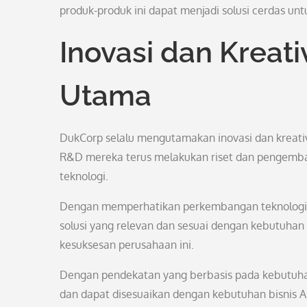
produk-produk ini dapat menjadi solusi cerdas unt
Inovasi dan Kreat
Utama
DukCorp selalu mengutamakan inovasi dan kreati
R&D mereka terus melakukan riset dan pengemban
teknologi.
Dengan memperhatikan perkembangan teknologi 
solusi yang relevan dan sesuai dengan kebutuhan 
kesuksesan perusahaan ini.
Dengan pendekatan yang berbasis pada kebutuha
dan dapat disesuaikan dengan kebutuhan bisnis 