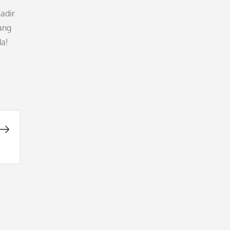
adir
yang
a!