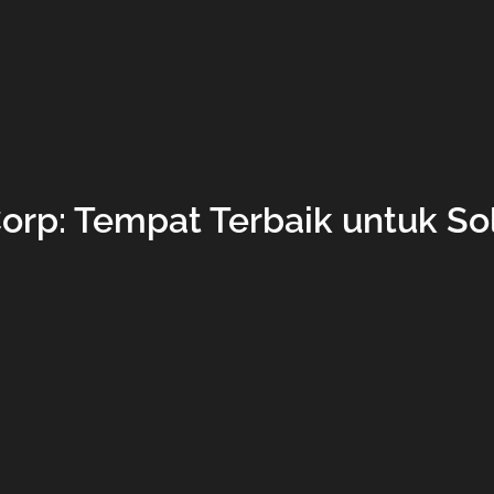
orp: Tempat Terbaik untuk Sol