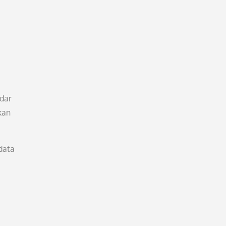
dar
kan
data