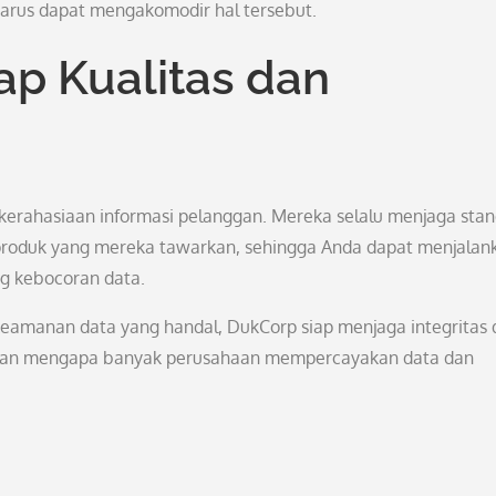
 harus dapat mengakomodir hal tersebut.
p Kualitas dan
erahasiaan informasi pelanggan. Mereka selalu menjaga stan
produk yang mereka tawarkan, sehingga Anda dapat menjalan
ng kebocoran data.
 keamanan data yang handal, DukCorp siap menjaga integritas 
alasan mengapa banyak perusahaan mempercayakan data dan