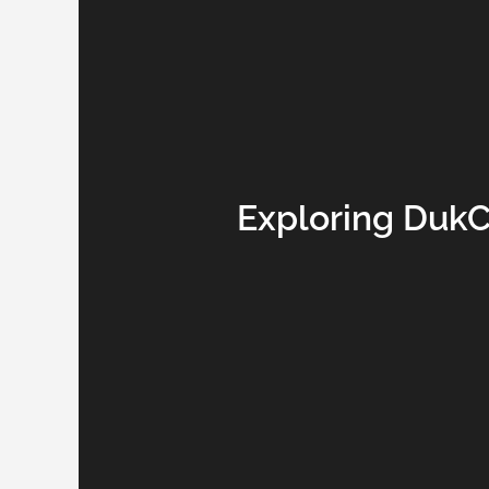
Exploring DukC