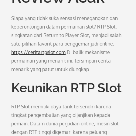
Siapa yang tidak suka sensasi menegangkan dan
keberuntungan dalam permainan slot? RTP Slot,
singkatan dari Return to Player Slot, menjadi salah
satu pilihan favorit para penggemar judi online.
https://ceritartpslot.com
Di balik mekanisme
permainan yang menarik ini, tersimpan cerita
menarik yang patut untuk diungkap.
Keunikan RTP Slot
RTP Slot memiliki daya tarik tersendiri karena
tingkat pengembalian yang dijanjikan kepada
pemain. Dalam dunia perjudian online, mesin slot
dengan RTP tinggi digemari karena peluang