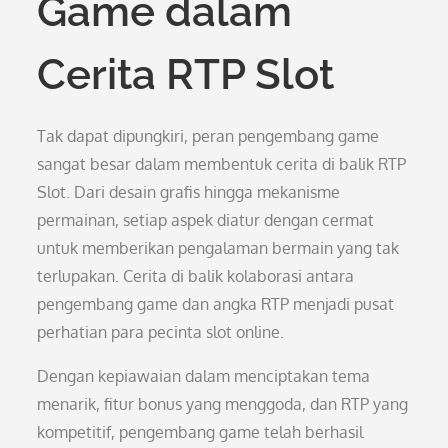
Game dalam
Cerita RTP Slot
Tak dapat dipungkiri, peran pengembang game
sangat besar dalam membentuk cerita di balik RTP
Slot. Dari desain grafis hingga mekanisme
permainan, setiap aspek diatur dengan cermat
untuk memberikan pengalaman bermain yang tak
terlupakan. Cerita di balik kolaborasi antara
pengembang game dan angka RTP menjadi pusat
perhatian para pecinta slot online.
Dengan kepiawaian dalam menciptakan tema
menarik, fitur bonus yang menggoda, dan RTP yang
kompetitif, pengembang game telah berhasil