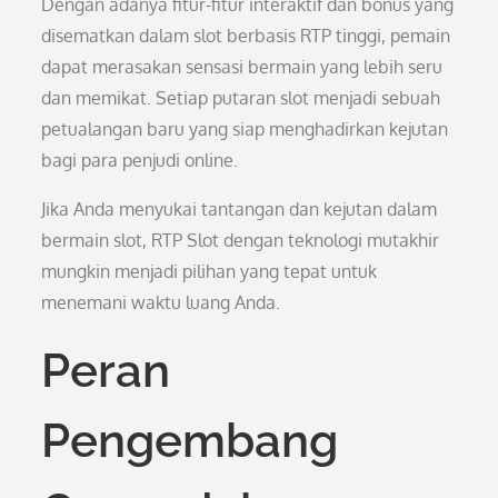
Dengan adanya fitur-fitur interaktif dan bonus yang
disematkan dalam slot berbasis RTP tinggi, pemain
dapat merasakan sensasi bermain yang lebih seru
dan memikat. Setiap putaran slot menjadi sebuah
petualangan baru yang siap menghadirkan kejutan
bagi para penjudi online.
Jika Anda menyukai tantangan dan kejutan dalam
bermain slot, RTP Slot dengan teknologi mutakhir
mungkin menjadi pilihan yang tepat untuk
menemani waktu luang Anda.
Peran
Pengembang