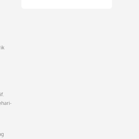
ik
f.
ehari-
ng