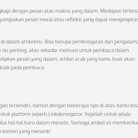
engkapi dengan pesan atau makna yang dalam. Meskipun terkes
yampaikan pesan moral atau refleksi yang dapat menginspiras
 di dalam artikelmu. Bisa berupa pembelajaran dari pengalam
 isu penting, atau sekadar motivasi untuk pembaca dalam
lipkan pesan yang dalam, artikel acak yang kamu buat akan
g baik pada pembaca.
gan tersendiri, namun dengan beberapa tips di atas, kamu bis
ntuk platform seperti Linkdemogacor. Ingatlah untuk selalu
ba hal-hal baru dalam menulis. Semoga artikel ini memberik
 konten yang menarik!