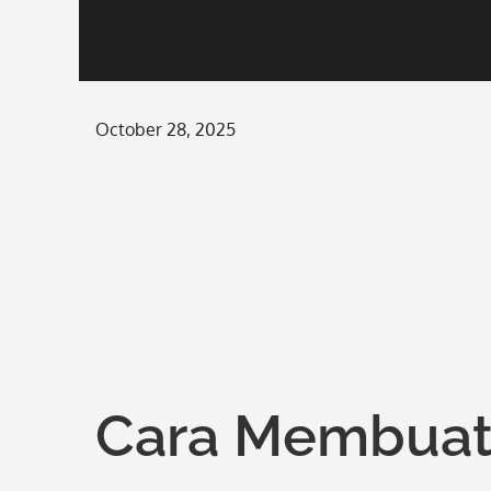
Posted
October 28, 2025
on
Cara Membuat 