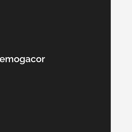
kdemogacor