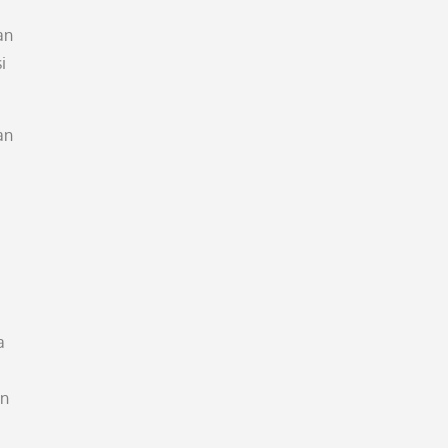
an
i
an
a
an