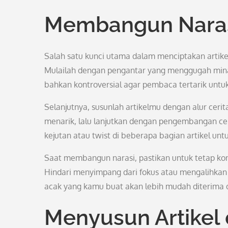
Membangun Naras
Salah satu kunci utama dalam menciptakan artik
Mulailah dengan pengantar yang menggugah minat
bahkan kontroversial agar pembaca tertarik unt
Selanjutnya, susunlah artikelmu dengan alur ceri
menarik, lalu lanjutkan dengan pengembangan ce
kejutan atau twist di beberapa bagian artikel un
Saat membangun narasi, pastikan untuk tetap kon
Hindari menyimpang dari fokus atau mengalihkan
acak yang kamu buat akan lebih mudah diterima 
Menyusun Artikel 