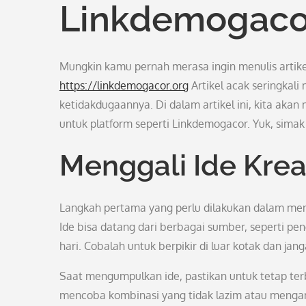
Linkdemogaco
Mungkin kamu pernah merasa ingin menulis artik
https://linkdemogacor.org
Artikel acak seringkal
ketidakdugaannya. Di dalam artikel ini, kita a
untuk platform seperti Linkdemogacor. Yuk, simak
Menggali Ide Krea
Langkah pertama yang perlu dilakukan dalam menc
Ide bisa datang dari berbagai sumber, seperti pen
hari. Cobalah untuk berpikir di luar kotak dan ja
Saat mengumpulkan ide, pastikan untuk tetap ter
mencoba kombinasi yang tidak lazim atau mengamb