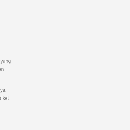
 yang
en
ya.
ikel