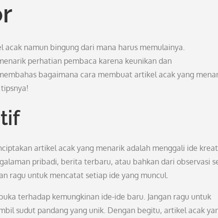
r
el acak namun bingung dari mana harus memulainya.
i menarik perhatian pembaca karena keunikan dan
kan membahas bagaimana cara membuat artikel acak yang menar
 tipsnya!
tif
iptakan artikel acak yang menarik adalah menggali ide kreati
galaman pribadi, berita terbaru, atau bahkan dari observasi s
ngan ragu untuk mencatat setiap ide yang muncul.
buka terhadap kemungkinan ide-ide baru. Jangan ragu untuk
il sudut pandang yang unik. Dengan begitu, artikel acak ya