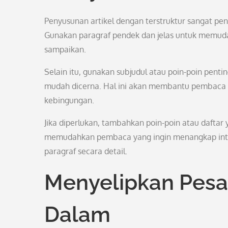
Penyusunan artikel dengan terstruktur sangat pen
Gunakan paragraf pendek dan jelas untuk memu
sampaikan.
Selain itu, gunakan subjudul atau poin-poin penti
mudah dicerna. Hal ini akan membantu pembaca u
kebingungan.
Jika diperlukan, tambahkan poin-poin atau daftar
memudahkan pembaca yang ingin menangkap inti 
paragraf secara detail.
Menyelipkan Pesa
Dalam