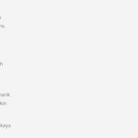
h
ns.
ah
arik.
kin
rkaya