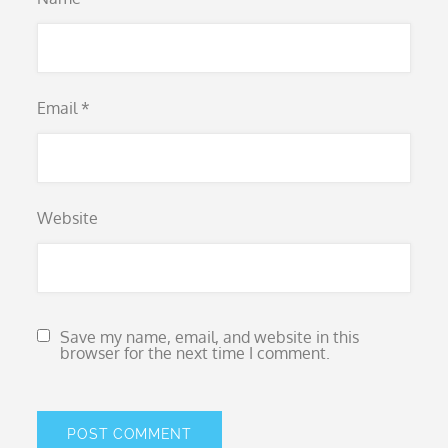
Email
*
Website
Save my name, email, and website in this
browser for the next time I comment.