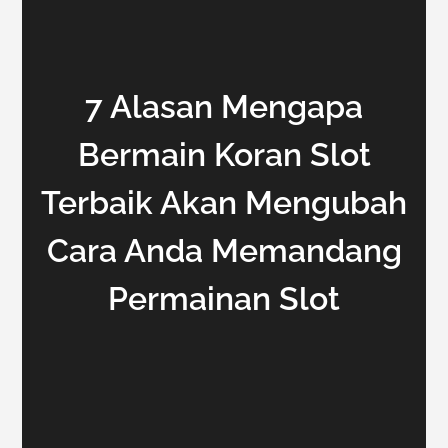
7 Alasan Mengapa
Bermain Koran Slot
Terbaik Akan Mengubah
Cara Anda Memandang
Permainan Slot