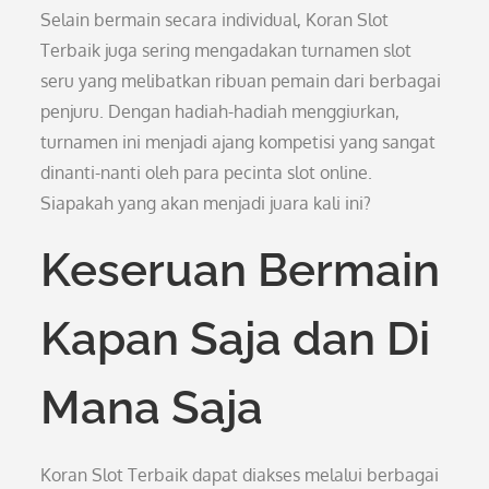
Selain bermain secara individual, Koran Slot
Terbaik juga sering mengadakan turnamen slot
seru yang melibatkan ribuan pemain dari berbagai
penjuru. Dengan hadiah-hadiah menggiurkan,
turnamen ini menjadi ajang kompetisi yang sangat
dinanti-nanti oleh para pecinta slot online.
Siapakah yang akan menjadi juara kali ini?
Keseruan Bermain
Kapan Saja dan Di
Mana Saja
Koran Slot Terbaik dapat diakses melalui berbagai